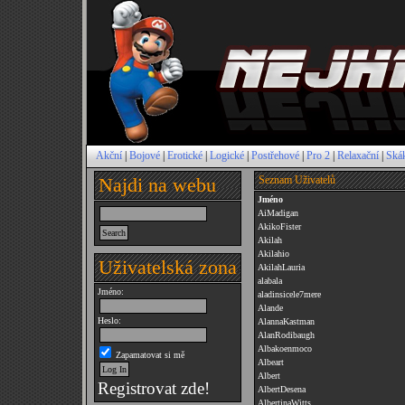
Akční
|
Bojové
|
Erotické
|
Logické
|
Postřehové
|
Pro 2
|
Relaxační
|
Ská
Najdi na webu
Seznam Uživatelů
Jméno
AiMadigan
AkikoFister
Akilah
Akilahio
Uživatelská zona
AkilahLauria
alabala
Jméno:
aladinsicele7mere
Alande
Heslo:
AlannaKastman
AlanRodibaugh
Albakoenmoco
Zapamatovat si mě
Albeart
Albert
Registrovat zde!
AlbertDesena
AlbertinaWitts