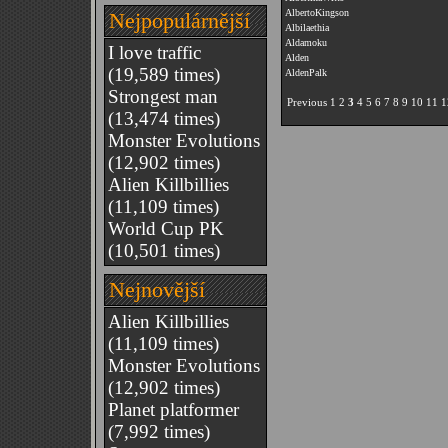
AlbertoKingson
Nejpopulárnější
Albilaethia
Aldamoku
I love traffic
Alden
(19,589 times)
AldenPalk
Strongest man
Previous
1
2
3
4
5
6
7
8
9
10
11
1
(13,474 times)
Monster Evolutions
(12,902 times)
Alien Killbillies
(11,109 times)
World Cup PK
(10,501 times)
Nejnovější
Alien Killbillies
(11,109 times)
Monster Evolutions
(12,902 times)
Planet platformer
(7,992 times)