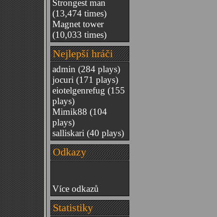
Strongest man
(13,474 times)
Magnet tower
(10,033 times)
Nejlepší hráči
admin
(284 plays)
jocuri
(171 plays)
eiotelgenrefug
(155
plays)
Mimik88
(104
plays)
salliskari
(40 plays)
Odkazy
Více odkazů
Statistiky