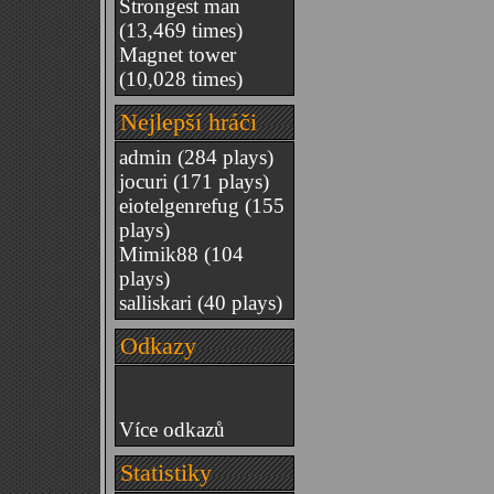
Strongest man
(13,469 times)
Magnet tower
(10,028 times)
Nejlepší hráči
admin
(284 plays)
jocuri
(171 plays)
eiotelgenrefug
(155
plays)
Mimik88
(104
plays)
salliskari
(40 plays)
Odkazy
Více odkazů
Statistiky