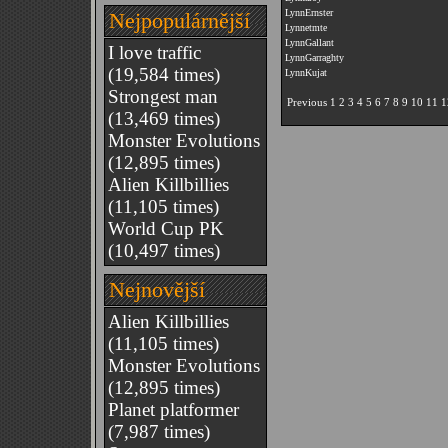
LynnErnster
Nejpopulárnější
Lynnetmte
LynnGallant
I love traffic
LynnGarraghty
(19,584 times)
LynnKujat
Strongest man
Previous
1
2
3
4
5
6
7
8
9
10
11
1
(13,469 times)
Monster Evolutions
(12,895 times)
Alien Killbillies
(11,105 times)
World Cup PK
(10,497 times)
Nejnovější
Alien Killbillies
(11,105 times)
Monster Evolutions
(12,895 times)
Planet platformer
(7,987 times)