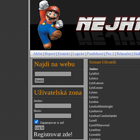
Akční
|
Bojové
|
Erotické
|
Logické
|
Postřehové
|
Pro 2
|
Relaxační
|
Ská
Najdi na webu
Seznam Uživatelů
Jméno
LyleEttl
Lyleica
LyleLanson
LyleLesure
Uživatelská zona
Lyleno
Lyleroy
Jméno:
Lyndon
LyndonHelmbright
Heslo:
Lyndonvia
LyndsayCumberlander
Lynell
Zapamatovat si mě
LynellMaywood
Lynellrey
Registrovat zde!
Lynnaldo
Lynnaroy