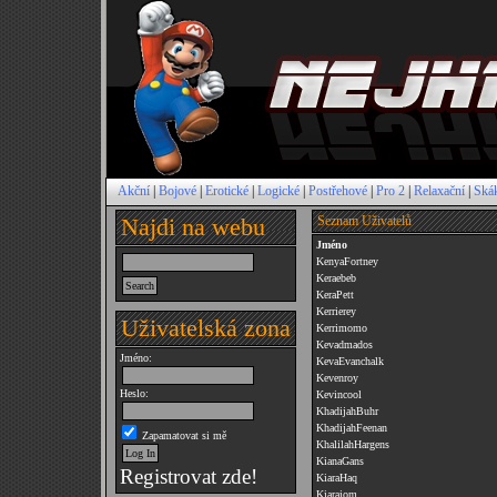
Akční
|
Bojové
|
Erotické
|
Logické
|
Postřehové
|
Pro 2
|
Relaxační
|
Ská
Najdi na webu
Seznam Uživatelů
Jméno
KenyaFortney
Keraebeb
KeraPett
Kerrierey
Uživatelská zona
Kerrimomo
Kevadmados
Jméno:
KevaEvanchalk
Kevenroy
Heslo:
Kevincool
KhadijahBuhr
KhadijahFeenan
Zapamatovat si mě
KhalilahHargens
KianaGans
Registrovat zde!
KiaraHaq
Kiaraiom