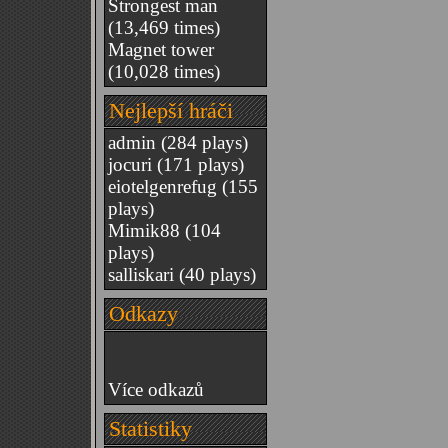
Strongest man
(13,469 times)
Magnet tower
(10,028 times)
Nejlepší hráči
admin
(284 plays)
jocuri
(171 plays)
eiotelgenrefug
(155
plays)
Mimik88
(104
plays)
salliskari
(40 plays)
Odkazy
Více odkazů
Statistiky