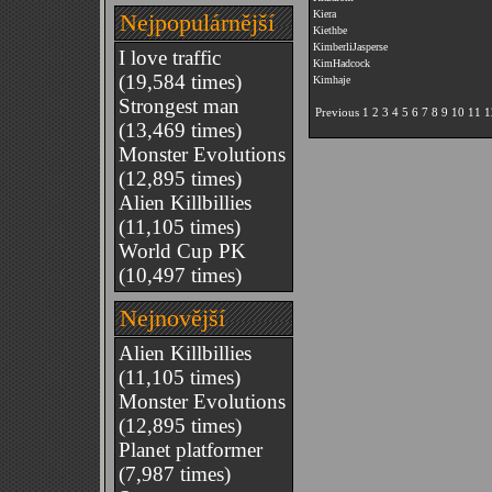
Kiera
Nejpopulárnější
Kiethbe
KimberliJasperse
I love traffic
KimHadcock
(19,584 times)
Kimhaje
Strongest man
Previous
1
2
3
4
5
6
7
8
9
10
11
1
(13,469 times)
Monster Evolutions
(12,895 times)
Alien Killbillies
(11,105 times)
World Cup PK
(10,497 times)
Nejnovější
Alien Killbillies
(11,105 times)
Monster Evolutions
(12,895 times)
Planet platformer
(7,987 times)