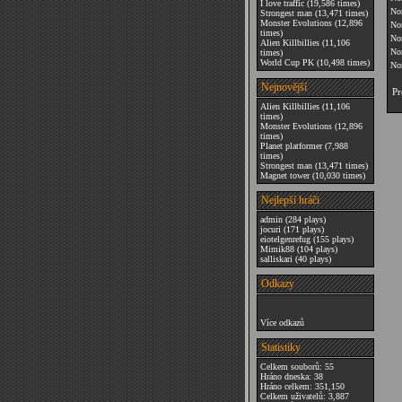
I love traffic
(19,586 times)
No
Strongest man
(13,471 times)
Monster Evolutions
(12,896
No
times)
No
Alien Killbillies
(11,106
Nor
times)
World Cup PK
(10,498 times)
No
Nejnovější
Pr
Alien Killbillies
(11,106
times)
Monster Evolutions
(12,896
times)
Planet platformer
(7,988
times)
Strongest man
(13,471 times)
Magnet tower
(10,030 times)
Nejlepší hráči
admin
(284 plays)
jocuri
(171 plays)
eiotelgenrefug
(155 plays)
Mimik88
(104 plays)
salliskari
(40 plays)
Odkazy
Více odkazů
Statistiky
Celkem souborů: 55
Hráno dneska: 38
Hráno celkem: 351,150
Celkem uživatelů: 3,887