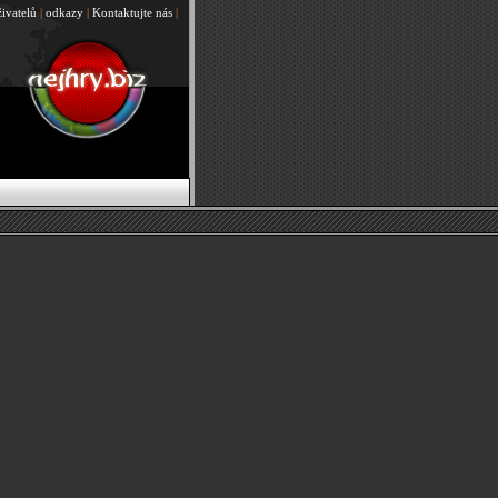
živatelů
|
odkazy
|
Kontaktujte nás
|