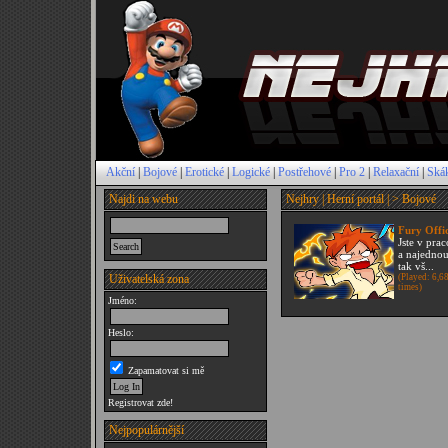
Akční
|
Bojové
|
Erotické
|
Logické
|
Postřehové
|
Pro 2
|
Relaxační
|
Ská
Najdi na webu
Nejhry | Herní portál |
> Bojové
Fury Offi
Jste v pra
a najednou
tak vš...
Uživatelská zona
(Played: 6,6
times)
Jméno:
Heslo:
Zapamatovat si mě
Registrovat zde!
Nejpopulárnější