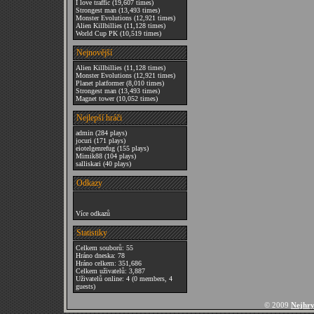
I love traffic
(19,607 times)
Strongest man
(13,493 times)
Monster Evolutions
(12,921 times)
Alien Killbillies
(11,128 times)
World Cup PK
(10,519 times)
Nejnovější
Alien Killbillies
(11,128 times)
Monster Evolutions
(12,921 times)
Planet platformer
(8,010 times)
Strongest man
(13,493 times)
Magnet tower
(10,052 times)
Nejlepší hráči
admin
(284 plays)
jocuri
(171 plays)
eiotelgenrefug
(155 plays)
Mimik88
(104 plays)
salliskari
(40 plays)
Odkazy
Více odkazů
Statistiky
Celkem souborů: 55
Hráno dneska: 78
Hráno celkem: 351,686
Celkem uživatelů: 3,887
Uživatelů online: 4 (0 members, 4
guests)
© 2009
Nejhry 