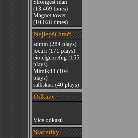
Strongest man
(13,469 times)
Magnet tower
(10,028 times)
Nejlepší hráči
admin
(284 plays)
jocuri
(171 plays)
eiotelgenrefug
(155
plays)
Mimik88
(104
plays)
salliskari
(40 plays)
Odkazy
Více odkazů
Statistiky