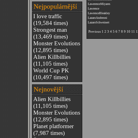
LawerenceMiyares
Nejpopulárnější
Lawrence
LawrenceBleakley
I love traffic
LazaroAndreoni
(19,584 times)
LazaroSchweinert
Strongest man
Previous
1
2
3
4
5
6
7
8
9
10
11
1
(13,469 times)
Monster Evolutions
(12,895 times)
Alien Killbillies
(11,105 times)
World Cup PK
(10,497 times)
Nejnovější
Alien Killbillies
(11,105 times)
Monster Evolutions
(12,895 times)
Planet platformer
(7,987 times)