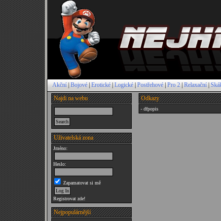
Akční
|
Bojové
|
Erotické
|
Logické
|
Postřehové
|
Pro 2
|
Relaxační
|
Ská
Najdi na webu
Odkazy
- dfpopis
Uživatelská zona
Jméno:
Heslo:
Zapamatovat si mě
Registrovat zde!
Nejpopulárnější