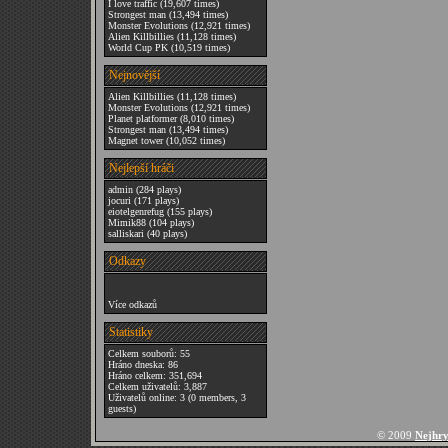
I love traffic
(19,607 times)
Strongest man
(13,494 times)
Monster Evolutions
(12,921 times)
Alien Killbillies
(11,128 times)
World Cup PK
(10,519 times)
Nejnovější
Alien Killbillies
(11,128 times)
Monster Evolutions
(12,921 times)
Planet platformer
(8,010 times)
Strongest man
(13,494 times)
Magnet tower
(10,052 times)
Nejlepší hráči
admin
(284 plays)
jocuri
(171 plays)
eiotelgenrefug
(155 plays)
Mimik88
(104 plays)
salliskari
(40 plays)
Odkazy
Více odkazů
Statistiky
Celkem souborů: 55
Hráno dneska: 86
Hráno celkem: 351,694
Celkem uživatelů: 3,887
Uživatelů online: 3 (0 members, 3
guests)
© 2009
Nejhry 